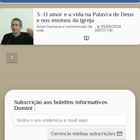
3- O amor e a vida na Palavra de Deus
e nos ensinos da Igreja
Amor humano e transmissão da
, le 05/08/2024
vida
(00:57:14)
ondemand_video
1
Subscrição aos boletins informativos
Domini :
Gerencio minhas subscrições
mail_outline