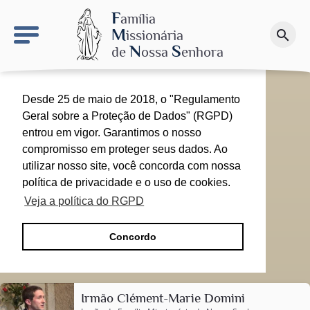
keyboard_arrow_right
O sítio NSN
F
amília
M
issionária
search
Faça uma doação
N
S
de
ossa
enhora
Desde 25 de maio de 2018, o "Regulamento
Geral sobre a Proteção de Dados" (RGPD)
entrou em vigor. Garantimos o nosso
compromisso em proteger seus dados. Ao
utilizar nosso site, você concorda com nossa
política de privacidade e o uso de cookies.
Veja a política do RGPD
Concordo
Irmão Clément-Marie Domini