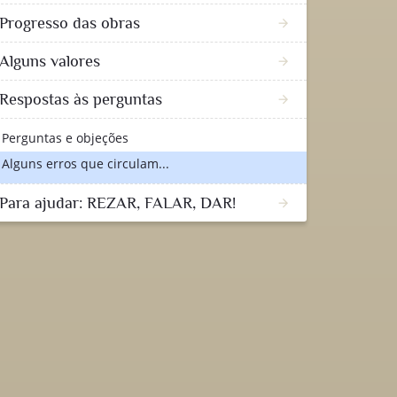
Progresso das obras
arrow_forward
Alguns valores
arrow_forward
Respostas às perguntas
arrow_forward
Perguntas e objeções
Alguns erros que circulam...
Para ajudar: REZAR, FALAR, DAR!
arrow_forward