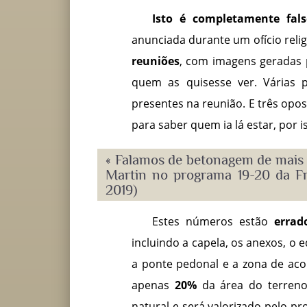
Isto é completamente fals
anunciada durante um ofício rel
reuniões
, com imagens geradas
quem as quisesse ver. Várias
presentes na reunião. E três opo
para saber quem ia lá estar, por
« Falamos de betonagem de mais 
Martin no programa 19-20 da Fra
2019)
Estes números estão
errad
incluindo a capela, os anexos, o ed
a ponte pedonal e a zona de aco
apenas
20%
da área do terreno
natural e será valorizado pelo pr