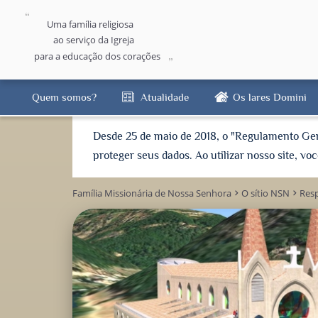
Uma família religiosa
ao serviço da Igreja
para a educação dos corações
Quem somos?
Atualidade
Os lares Domini
Desde 25 de maio de 2018, o "Regulamento Ge
proteger seus dados. Ao utilizar nosso site, v
Família Missionária de Nossa Senhora
O sítio NSN
Resp
keyboard_arrow_right
keyboard_arrow_right