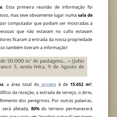
o
. Esta primeira reunião de informação foi
igioso, mas teve obviamente lugar numa
sala de
 por computador que podiam ser mostradas a
 pessoas que não estavam no culto estavam
sitores ficaram à entrada da nossa propriedade
 isso também tiveram a informação!
de 30.000 m² de pastagens..
.
» (John
nce 3, sexta-feira, 9 de Agosto de
os
: a área total do
projeto
é de
15.652 m²
,
ifício da receção, a estrada de serviço, o átrio,
lhimento dos peregrinos. Por outras palavras,
 será afetada.
80%
do terreno permanecerá
ojeto para criar um "escrínio natural" em torno