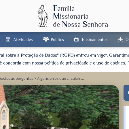
F
amília
M
issionária
N
S
de
ossa
enhora
Atividades
Publics
Ensinamentos
O
ral sobre a Proteção de Dados" (RGPD) entrou em vigor. Garanti
ocê concorda com nossa política de privacidade e o uso de cookies.
ostas às perguntas
Alguns erros que circulam...
keyboard_arrow_right