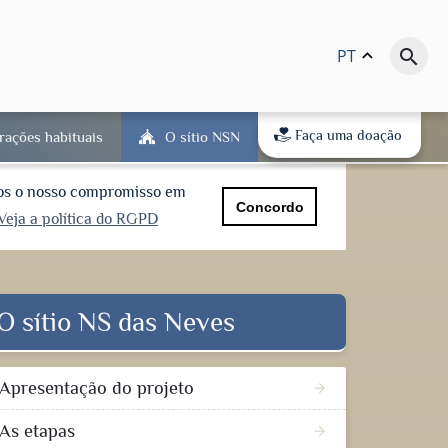
PT
keyboard_arrow_up
search
Faça uma doação
rações habituais
O sítio NSN
mos o nosso compromisso em
Concordo
Veja a política do RGPD
O sítio NS das Neves
Apresentação do projeto
arrow_forward
As etapas
arrow_forward