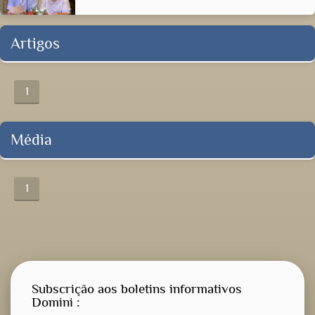
Artigos
1
Média
1
Subscrição aos boletins informativos
Domini :