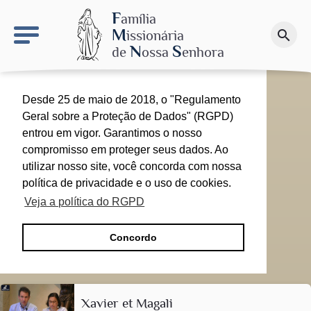
keyboard_arrow_right
O sítio NSN
F
amília
M
issionária
search
Faça uma doação
N
S
de
ossa
enhora
Desde 25 de maio de 2018, o "Regulamento
Geral sobre a Proteção de Dados" (RGPD)
entrou em vigor. Garantimos o nosso
compromisso em proteger seus dados. Ao
utilizar nosso site, você concorda com nossa
política de privacidade e o uso de cookies.
Veja a política do RGPD
Concordo
Xavier et Magali