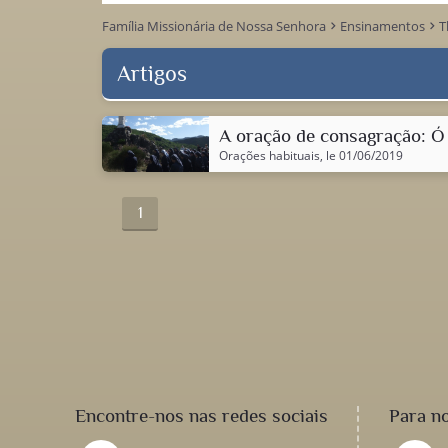
Família Missionária de Nossa Senhora
Ensinamentos
T
keyboard_arrow_right
keyboard_arrow_right
Artigos
A oração de consagração: Ó
Orações habituais
, le 01/06/2019
1
Encontre-nos nas redes sociais
Para n