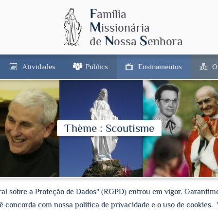
F
amília
M
issionária
N
S
de
ossa
enhora
Atividades
Publics
Ensinamentos
O
Thème : Scoutisme
ral sobre a Proteção de Dados" (RGPD) entrou em vigor. Garanti
ocê concorda com nossa política de privacidade e o uso de cookies.