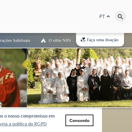
PT
keyboard_arrow_up
search
Faça uma doação
rações habituais
O sítio NSN
mos o nosso compromisso em
Concordo
Veja a política do RGPD