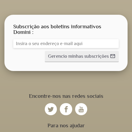
Subscrição aos boletins informativos
Domini :
Gerencio minhas subscrições
mail_outline
Encontre-nos nas redes sociais
Para nos ajudar