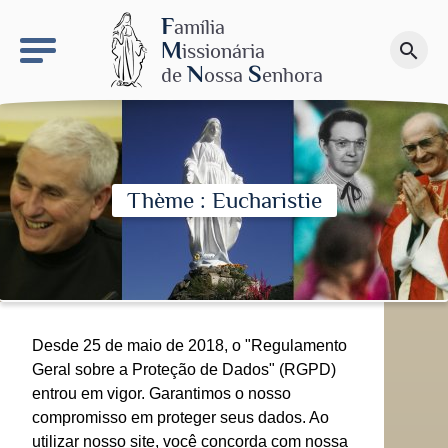
keyboard_arrow_right
O sítio NSN
F
amília
M
issionária
search
Faça uma doação
N
S
de
ossa
enhora
Thème : Eucharistie
Desde 25 de maio de 2018, o "Regulamento
Geral sobre a Proteção de Dados" (RGPD)
entrou em vigor. Garantimos o nosso
compromisso em proteger seus dados. Ao
utilizar nosso site, você concorda com nossa