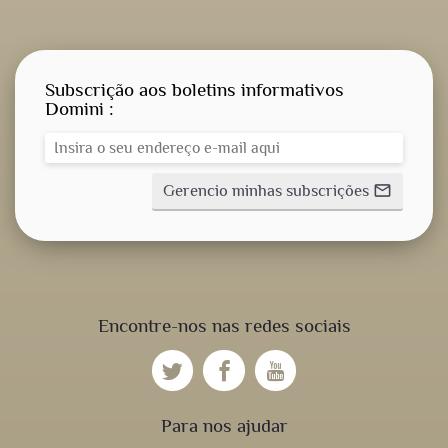
Subscrição aos boletins informativos
Domini :
Gerencio minhas subscrições
mail_outline
Encontre-nos nas redes sociais
Para nos ajudar