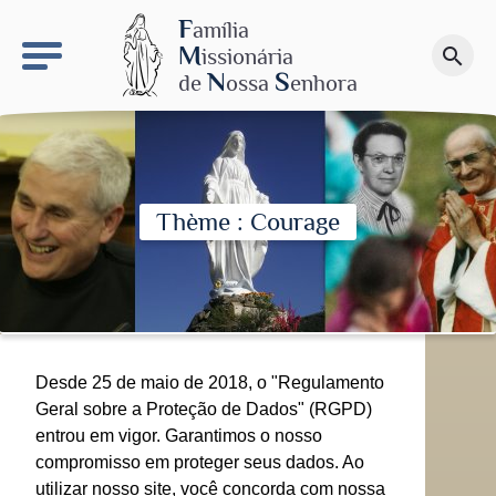
keyboard_arrow_right
O sítio NSN
F
amília
M
issionária
search
Faça uma doação
N
S
de
ossa
enhora
Thème : Courage
Desde 25 de maio de 2018, o "Regulamento
Geral sobre a Proteção de Dados" (RGPD)
entrou em vigor. Garantimos o nosso
compromisso em proteger seus dados. Ao
utilizar nosso site, você concorda com nossa