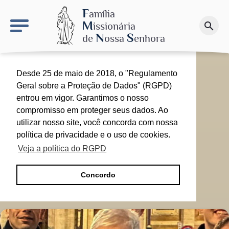
keyboard_arrow_right
O sítio NSN
F
amília
M
issionária
search
Faça uma doação
N
S
de
ossa
enhora
Desde 25 de maio de 2018, o "Regulamento
Geral sobre a Proteção de Dados" (RGPD)
entrou em vigor. Garantimos o nosso
compromisso em proteger seus dados. Ao
utilizar nosso site, você concorda com nossa
política de privacidade e o uso de cookies.
Veja a política do RGPD
Concordo