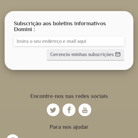
Subscrição aos boletins informativos
Domini :
Gerencio minhas subscrições
mail_outline
Encontre-nos nas redes sociais
Para nos ajudar